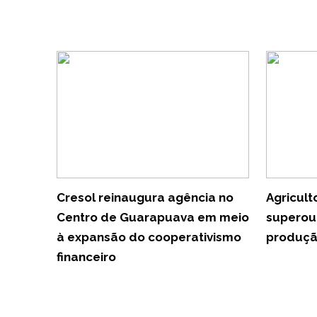
Cresol reinaugura agência no
Agricul
Centro de Guarapuava em meio
superou
à expansão do cooperativismo
produçã
financeiro