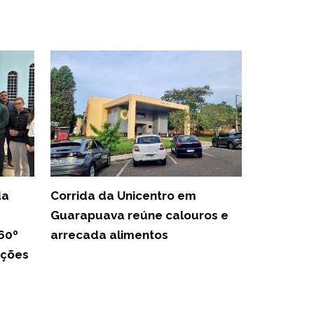
da
Corrida da Unicentro em
Guarapuava reúne calouros e
60º
arrecada alimentos
ações