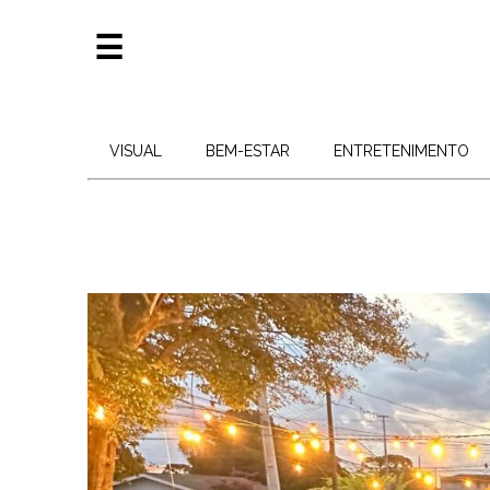
☰
Visual
Bem-
VISUAL
BEM-ESTAR
ENTRETENIMENTO
Estar
Entretenimento
Negócios
Colunas
Josiane
Andrade
Edições
Quem