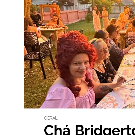
Somos
Política
de
Segurança
Termos
de
Uso
Contato
GERAL
Chá Bridgert