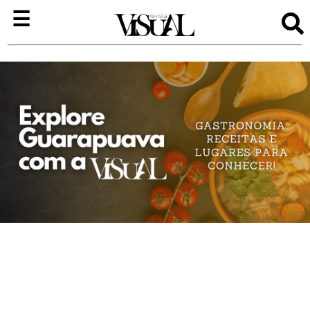
×
☰
Visual
Bem-
Estar
Entretenimento
Negócios
Colunas
Josiane
Andrade
Edições
Quem
Somos