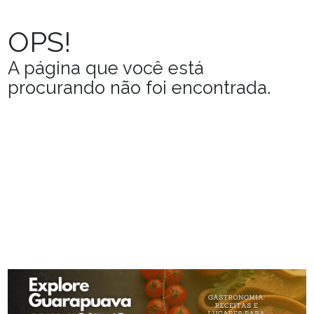
Política
de
OPS!
Segurança
A página que você está
Termos
procurando não foi encontrada.
de
Uso
Contato